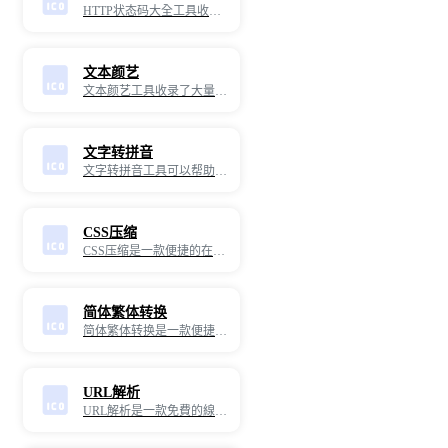
HTTP状态码大全工具收录了超全面的HTTP状态码信息，有对应的名称和含义解释，是面试、工作好帮手。
文本颜艺
文本颜艺工具收录了大量的可爱颜文字，可以点击喜欢的颜文字进行复制。
文字转拼音
文字转拼音工具可以帮助您将中文文本转换为拼音，便于学习和理解汉字的发音。无论是用于语言学习、教学辅助，还是其他需要拼音标注的场景，这款工具都能满足您的需求，帮助您轻松将汉字转换为拼音。
CSS压缩
CSS压缩是一款便捷的在线开发实用工具，专为网页开发CSS文件压缩而设计。通过这款工具，您可以轻松将CSS文件大小压缩体积，提高网站网页的访问速度，同时减低服务器端资源消耗，提高服务器并发能力。
简体繁体转换
简体繁体转换是一款便捷的在线工具，专为将简体中文和繁体中文之间进行转换而设计。通过这款工具，您可以轻松将文本从简体中文转换为繁体中文，或从繁体中文转换为简体中文，满足各种语言处理、文档编辑和跨地区交流的需求。
URL解析
URL解析是一款免費的線上功能變數名稱處理工具，可以幫助您快速理解如何解析常見的URL格式，獲取到功能變數名稱請求方法，讓你更快理解網站請求管道，無論您是新手還是專家都可以提高你的工作效率。