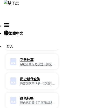
电话区号查询
电话区号查询工具提供了各地电话的序号，用户根据需要拨打的电话快速了解，所拨打的电话数据那个地区，同时，应用程序界面简洁易用，操作相对方便，非常适合手机用户使用。
繁體中文
车牌归属地
车牌在线查询工具，它提供全国各地车牌的序号，用户可以根据车牌查询用具快速了解车牌号属于的省市。同时，应用程序界面简洁易用，操作相对方便，非常适合车主使用。
登入
字数计算
字数计算专为快速计算文本中的字数、字符数、单词数和句子数而设计。无论您是需要统计文章的字数、检查字符限制，还是进行文本分析，这款工具都能帮助您高效完成任务。
历史朝代查询
历史朝代查询是一款教育性和实用性兼备的在线工具，专为帮助用户快速查询和了解各个历史朝代的相关信息而设计。通过这款工具，您可以轻松获取各个朝代的起止时间、重要事件、著名人物等信息，帮助您更好地学习和理解历史。
颜色转换
颜色代码转换工具可以帮助用户将多种颜色代码转换为Hex、RGB或HSL格式。