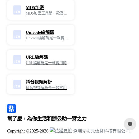
MD5加密
MD5加密工具是一款安全高效的密碼强度評估工具，可以方便地用於各種線上活動和應用程序中。 它基於流行的MD5算灋，是一款安全、可靠、易用的密碼强度評估工具，可幫助用戶有效地保護敏感資訊和隱私。
Unicode編解碼
Unicode編解碼是一款實用的線上工具，專為將文字進行Unicode編碼和解碼而設計。 通過這款工具，您可以輕鬆將普通文字轉換為Unicode編碼形式，或將Unicode編碼轉換回普通文字，滿足各種程式設計、資料處理和文字處理需求。
URL編解碼
URL編解碼是一款實用的線上工具，專為將URL（統一資源定位符）進行編碼和解碼而設計。 通過這款工具，您可以輕鬆將普通文字轉換為URL編碼形式，或將URL編碼轉換回普通文字，滿足各種網頁開發、資料傳輸和文字處理需求。
抖音視頻解析
抖音視頻解析是一款實用的抖音視頻無浮水印線上選取工具，專為下載抖音原視頻而設計。 通過這款工具，您可以輕鬆將抖音的作者發佈的無浮水印視頻下載保存到本地。
幫了麼，為你生活和辦公助一臂之力
Copyright ©2025-2026
深圳元次元信息科技有限公司